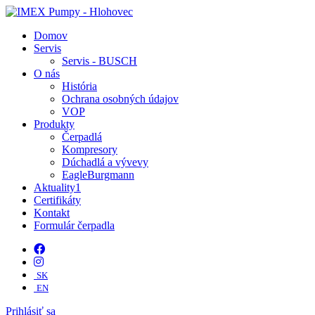
Domov
Servis
Servis - BUSCH
O nás
História
Ochrana osobných údajov
VOP
Produkty
Čerpadlá
Kompresory
Dúchadlá a vývevy
EagleBurgmann
Aktuality
1
Certifikáty
Kontakt
Formulár čerpadla
SK
EN
Prihlásiť sa