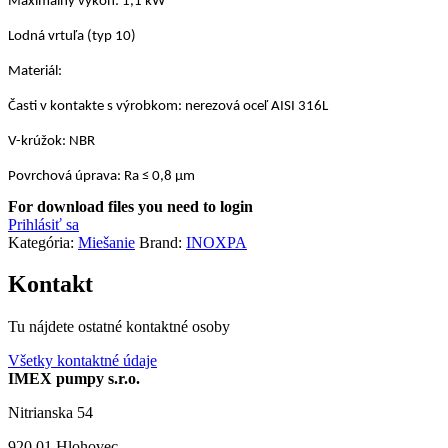
Maximálny výkon: 1,1 kW
Lodná vrtuľa (typ 10)
Materiál:
Časti v kontakte s výrobkom: nerezová oceľ AISI 316L
V-krúžok: NBR
Povrchová úprava: Ra ≤ 0,8 µm
For download files you need to login
Prihlásiť sa
Kategória:
Miešanie
Brand:
INOXPA
Kontakt
Tu nájdete ostatné kontaktné osoby
Všetky kontaktné údaje
IMEX pumpy s.r.o.
Nitrianska 54
920 01 Hlohovec