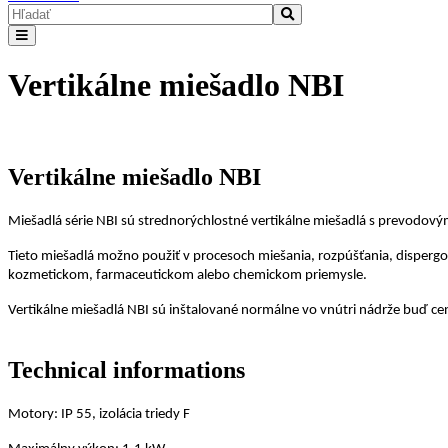
Vertikálne miešadlo NBI
Vertikálne miešadlo NBI
Miešadlá série NBI sú strednorýchlostné vertikálne miešadlá s prevodo
Tieto miešadlá možno použiť v procesoch miešania, rozpúšťania, dispergo
kozmetickom, farmaceutickom alebo chemickom priemysle.
Vertikálne miešadlá NBI sú inštalované normálne vo vnútri nádrže buď ce
Technical informations
Motory: IP 55, izolácia triedy F