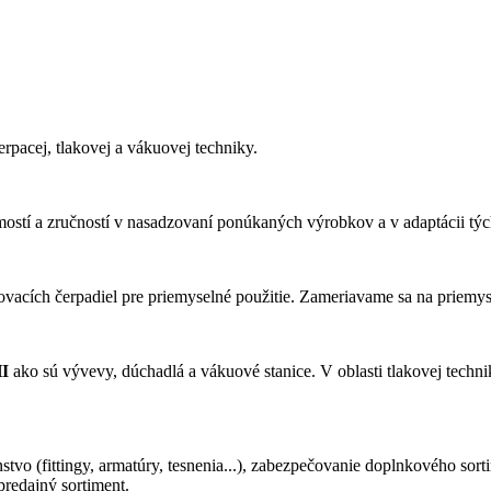
erpacej, tlakovej a vákuovej techniky.
tí a zručností v nasadzovaní ponúkaných výrobkov a v adaptácii tý
vacích čerpadiel pre priemyselné použitie. Zameriavame sa na priemyse
I
ako sú vývevy, dúchadlá a vákuové stanice. V oblasti tlakovej techni
stvo (fittingy, armatúry, tesnenia...), zabezpečovanie doplnkového s
redajný sortiment.