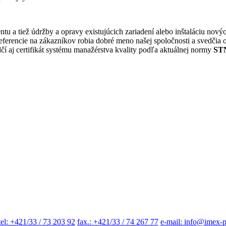
tu a tiež údržby a opravy existujúcich zariadení alebo inštaláciu no
encie na zákazníkov robia dobré meno našej spoločnosti a svedčia o ú
čí aj certifikát systému manažérstva kvality podľa aktuálnej normy
STN
tel: +421/33 / 73 203 92
fax.: +421/33 / 74 267 77
e-mail: info@imex-