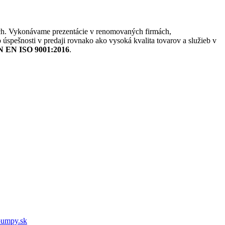
vých. Vykonávame prezentácie v renomovaných firmách,
spešnosti v predaji rovnako ako vysoká kvalita tovarov a služieb v
 EN ISO 9001:2016
.
pumpy.sk