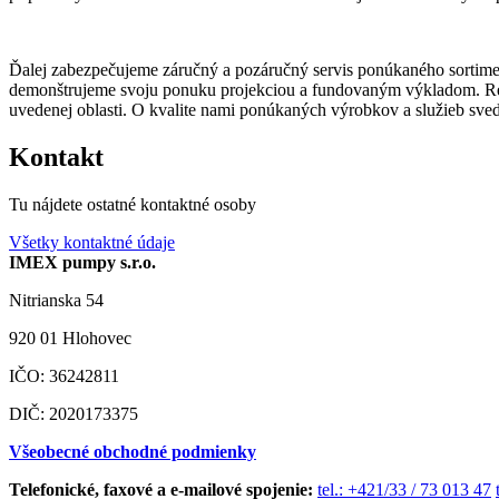
Ďalej zabezpečujeme záručný a pozáručný servis ponúkaného sortimen
demonštrujeme svoju ponuku projekciou a fundovaným výkladom. Refer
uvedenej oblasti. O kvalite nami ponúkaných výrobkov a služieb sved
Kontakt
Tu nájdete ostatné kontaktné osoby
Všetky kontaktné údaje
IMEX pumpy s.r.o.
Nitrianska 54
920 01 Hlohovec
IČO: 36242811
DIČ: 2020173375
Všeobecné obchodné podmienky
Telefonické, faxové a e-mailové spojenie:
tel.: +421/33 / 73 013 47