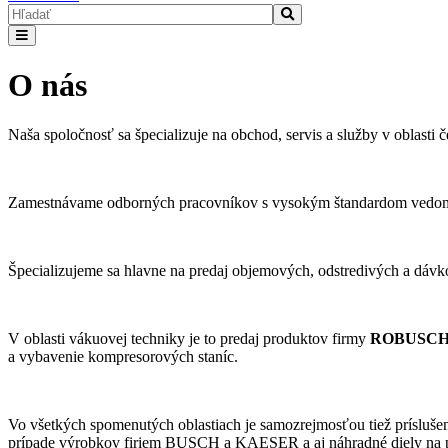
O nás
Naša spoločnosť sa špecializuje na obchod, servis a služby v oblasti č
Zamestnávame odborných pracovníkov s vysokým štandardom vedomos
Špecializujeme sa hlavne na predaj objemových, odstredivých a dávko
V oblasti vákuovej techniky je to predaj produktov firmy
ROBUSCH
a vybavenie kompresorových staníc.
Vo všetkých spomenutých oblastiach je samozrejmosťou tiež príslušen
prípade výrobkov firiem BUSCH a KAESER a aj náhradné diely na p