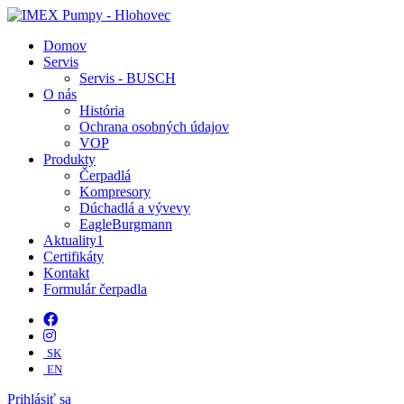
Domov
Servis
Servis - BUSCH
O nás
História
Ochrana osobných údajov
VOP
Produkty
Čerpadlá
Kompresory
Dúchadlá a vývevy
EagleBurgmann
Aktuality
1
Certifikáty
Kontakt
Formulár čerpadla
SK
EN
Prihlásiť sa