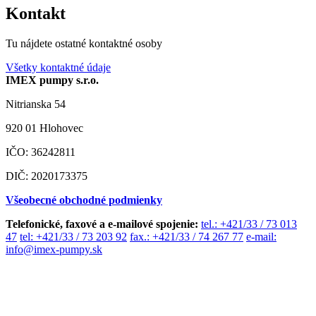
Kontakt
Tu nájdete ostatné kontaktné osoby
Všetky kontaktné údaje
IMEX pumpy s.r.o.
Nitrianska 54
920 01 Hlohovec
IČO: 36242811
DIČ: 2020173375
Všeobecné obchodné podmienky
Telefonické, faxové a e-mailové spojenie:
tel.: +421/33 / 73 013
47
tel: +421/33 / 73 203 92
fax.: +421/33 / 74 267 77
e-mail:
info@imex-pumpy.sk