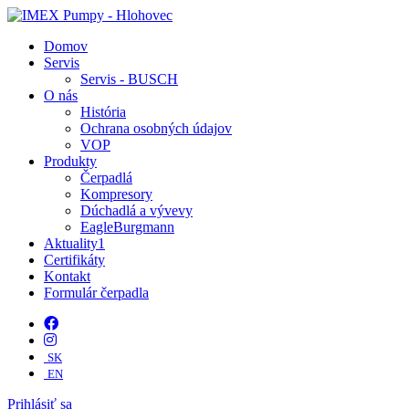
Domov
Servis
Servis - BUSCH
O nás
História
Ochrana osobných údajov
VOP
Produkty
Čerpadlá
Kompresory
Dúchadlá a vývevy
EagleBurgmann
Aktuality
1
Certifikáty
Kontakt
Formulár čerpadla
SK
EN
Prihlásiť sa