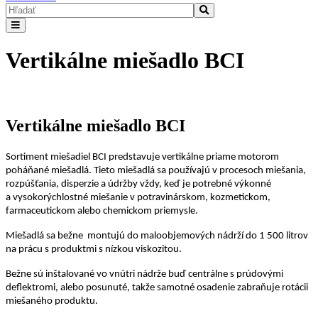
Vertikálne miešadlo BCI
Vertikálne miešadlo BCI
Sortiment miešadiel BCI predstavuje vertikálne priame motorom
poháňané miešadlá. Tieto miešadlá sa používajú v procesoch miešania,
rozpúšťania, disperzie a údržby vždy, keď je potrebné výkonné
a vysokorýchlostné miešanie v potravinárskom, kozmetickom,
farmaceutickom alebo chemickom priemysle.
Miešadlá sa bežne montujú do maloobjemových nádrží do 1 500 litrov
na prácu s produktmi s nízkou viskozitou.
Bežne sú inštalované vo vnútri nádrže buď centrálne s prúdovými
deflektromi, alebo posunuté, takže samotné osadenie zabraňuje rotácii
miešaného produktu.