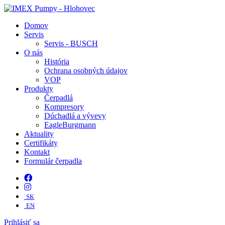
Domov
Servis
Servis - BUSCH
O nás
História
Ochrana osobných údajov
VOP
Produkty
Čerpadlá
Kompresory
Dúchadlá a vývevy
EagleBurgmann
Aktuality
Certifikáty
Kontakt
Formulár čerpadla
SK
EN
Prihlásiť sa