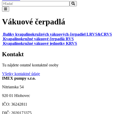
Vákuové čerpadlá
Balíky kvapalinokružných vákuových čerpadiel LRVS&CRVS
Kvapalinokružné vákuové čerpadlá RVS
Kvapalinokružné vákuové jednotky KRVS
Kontakt
Tu nájdete ostatné kontaktné osoby
Všetky kontaktné údaje
IMEX pumpy s.r.o.
Nitrianska 54
920 01 Hlohovec
IČO: 36242811
DIČ: 2020173375