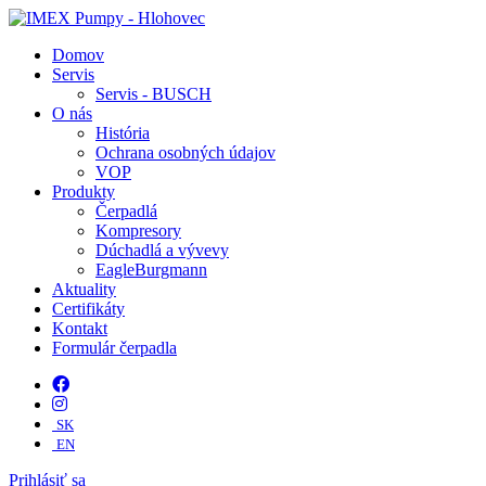
Domov
Servis
Servis - BUSCH
O nás
História
Ochrana osobných údajov
VOP
Produkty
Čerpadlá
Kompresory
Dúchadlá a vývevy
EagleBurgmann
Aktuality
Certifikáty
Kontakt
Formulár čerpadla
SK
EN
Prihlásiť sa