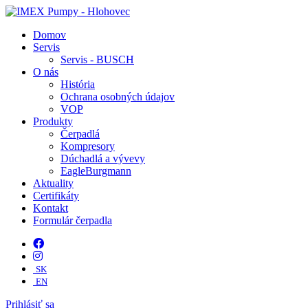
Domov
Servis
Servis - BUSCH
O nás
História
Ochrana osobných údajov
VOP
Produkty
Čerpadlá
Kompresory
Dúchadlá a vývevy
EagleBurgmann
Aktuality
Certifikáty
Kontakt
Formulár čerpadla
SK
EN
Prihlásiť sa