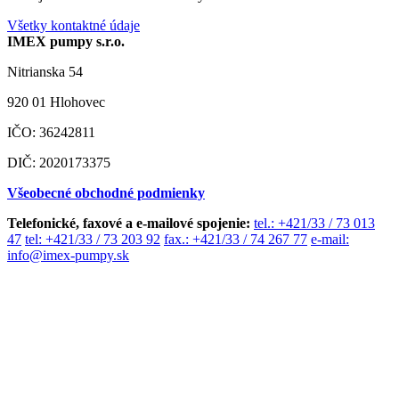
Všetky kontaktné údaje
IMEX pumpy s.r.o.
Nitrianska 54
920 01 Hlohovec
IČO: 36242811
DIČ: 2020173375
Všeobecné obchodné podmienky
Telefonické, faxové a e-mailové spojenie:
tel.: +421/33 / 73 013
47
tel: +421/33 / 73 203 92
fax.: +421/33 / 74 267 77
e-mail:
info@imex-pumpy.sk