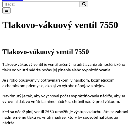
Tlakovo-vákuový ventil 7550
Tlakovo-vákuový ventil 7550
Tlakovo-vákuový ventil je ventil určený na udržiavanie atmosférického
tlaku vo vnútri nádrže počas jej plnenia alebo vyprázdňovania.
Je široko používaný v potravinárskom, vinárskom, kozmetickom
a chemickom priemysle, ako aj vo výrobe nápojov a olejov.
Navrhnutý je tak, aby vdychoval počas vyprázdňovania nádrže, aby sa
vyrovnal tlak vo vnútri a mimo nádrže a chránil nádrž pred vákuom.
Keď sa nádrž plní, ventil 7550 umožňuje výstup vzduchu, čím sa zabráni
nadmernému tlaku vo vnútri nádrže, ktorý by spôsobil nafúknutie
nádrže.