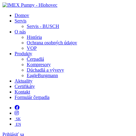
Domov
Servis
Servis - BUSCH
O nás
História
Ochrana osobných údajov
VOP
Produkty
Čerpadlá
Kompresory
Dúchadlá a vývevy
EagleBurgmann
Aktuality
Certifikáty
Kontakt
Formulár čerpadla
SK
EN
Prihlásiť sa