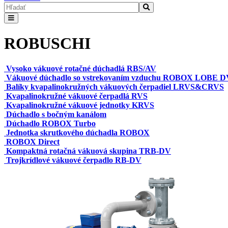
ROBUSCHI
Vysoko vákuové rotačné dúchadlá RBS/AV
Vákuové dúchadlo so vstrekovaním vzduchu ROBOX LOBE D
Balíky kvapalinokružných vákuových čerpadiel LRVS&CRVS
Kvapalinokružné vákuové čerpadlá RVS
Kvapalinokružné vákuové jednotky KRVS
Dúchadlo s bočným kanálom
Dúchadlo ROBOX Turbo
Jednotka skrutkového dúchadla ROBOX
ROBOX Direct
Kompaktná rotačná vákuová skupina TRB-DV
Trojkrídlové vákuové čerpadlo RB-DV