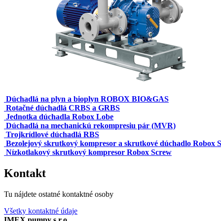
Dúchadlá na plyn a bioplyn ROBOX BIO&GAS
Rotačné dúchadlá CRBS a GRBS
Jednotka dúchadla Robox Lobe
Dúchadlá na mechanickú rekompresiu pár (MVR)
Trojkrídlové dúchadlá RBS
Bezolejový skrutkový kompresor a skrutkové dúchadlo Robox 
Nízkotlakový skrutkový kompresor Robox Screw
Kontakt
Tu nájdete ostatné kontaktné osoby
Všetky kontaktné údaje
IMEX pumpy s.r.o.