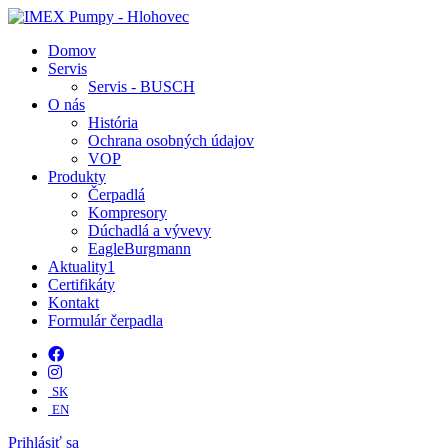
Domov
Servis
Servis - BUSCH
O nás
História
Ochrana osobných údajov
VOP
Produkty
Čerpadlá
Kompresory
Dúchadlá a vývevy
EagleBurgmann
Aktuality
1
Certifikáty
Kontakt
Formulár čerpadla
SK
EN
Prihlásiť sa