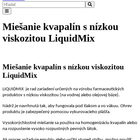
Miešanie kvapalín s nízkou
viskozitou LiquidMix
Miešanie kvapalín s nízkou viskozitou
LiquidMix
LIQUIDMIX je rad zariadení určených na výrobu farmaceutických
produktov s nízkou viskozitou (na vodnej alebo olejovej báze).
Nádrž je navrhnutá tak, aby fungovala pod tlakom a vo vákuu. Ohrev
produktu je zabezpečený pomocou vykurovacieho plášťa.
Vysokorýchlostné miešanie sa používa na homogenizáciu kvapalín alebo
na rozpustenie vysoko rozpustných pevných látok.
Ak proces vyžaduje emulziu alebo určitý stupeň strihu, možno použiť