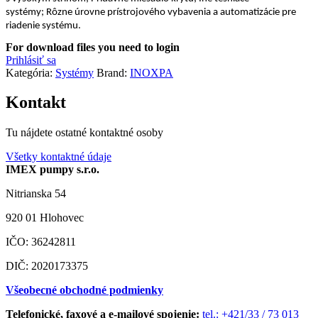
systémy;
Rôzne úrovne prístrojového vybavenia a automatizácie pre
riadenie systému.
For download files you need to login
Prihlásiť sa
Kategória:
Systémy
Brand:
INOXPA
Kontakt
Tu nájdete ostatné kontaktné osoby
Všetky kontaktné údaje
IMEX pumpy s.r.o.
Nitrianska 54
920 01 Hlohovec
IČO: 36242811
DIČ: 2020173375
Všeobecné obchodné podmienky
Telefonické, faxové a e-mailové spojenie:
tel.: +421/33 / 73 013