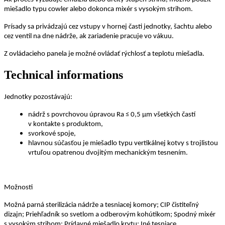
miešadlo typu cowler alebo dokonca mixér s vysokým strihom.
Prísady sa privádzajú cez vstupy v hornej časti jednotky, šachtu alebo
cez ventil na dne nádrže, ak zariadenie pracuje vo vákuu.
Z ovládacieho panela je možné ovládať rýchlosť a teplotu miešadla.
Technical informations
Jednotky pozostávajú:
nádrž s povrchovou úpravou Ra ≤ 0,5 μm všetkých častí
v kontakte s produktom,
svorkové spoje,
hlavnou súčasťou je miešadlo typu vertikálnej kotvy s trojlistou
vrtuľou opatrenou dvojitým mechanickým tesnením.
Možnosti
Možná parná sterilizácia nádrže a tesniacej komory;
CIP čistiteľný
dizajn;
Priehľadník so svetlom a odberovým kohútikom;
Spodný mixér
s vysokým strihom;
Prídavné miešadlo krytu;
Iné tesniace