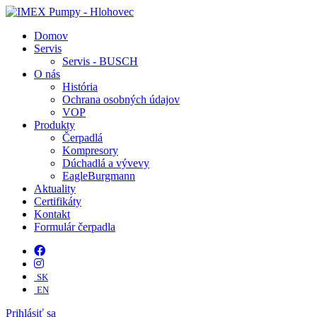
Domov
Servis
Servis - BUSCH
O nás
História
Ochrana osobných údajov
VOP
Produkty
Čerpadlá
Kompresory
Dúchadlá a vývevy
EagleBurgmann
Aktuality
Certifikáty
Kontakt
Formulár čerpadla
SK
EN
Prihlásiť sa